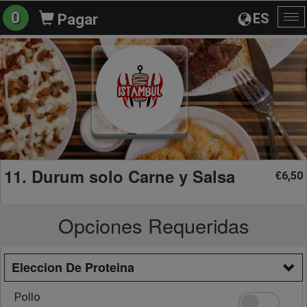
0
ES
Pagar
Al
na
11. Durum solo Carne y Salsa
6,50
€
Opciones Requeridas
Eleccion De Proteina
Pollo